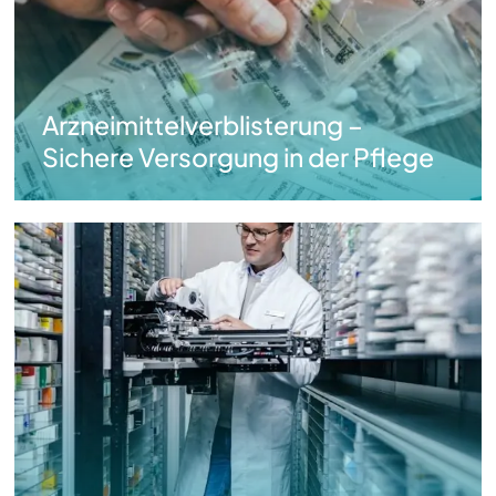
der
Pflege
Arzneimittelverblisterung –
Sichere Versorgung in der Pflege
Arzneimittel-
Versorgung
auch
bei
Stromausfall